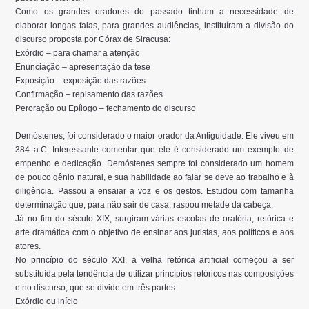
Como os grandes oradores do passado tinham a necessidade de
elaborar longas falas, para grandes audiências, instituíram a divisão do
discurso proposta por Córax de Siracusa:
Exórdio – para chamar a atenção
Enunciação – apresentação da tese
Exposição – exposição das razões
Confirmação – repisamento das razões
Peroração ou Epílogo – fechamento do discurso
Demóstenes, foi considerado o maior orador da Antiguidade. Ele viveu em
384 a.C. Interessante comentar que ele é considerado um exemplo de
empenho e dedicação. Demóstenes sempre foi considerado um homem
de pouco gênio natural, e sua habilidade ao falar se deve ao trabalho e à
diligência. Passou a ensaiar a voz e os gestos. Estudou com tamanha
determinação que, para não sair de casa, raspou metade da cabeça.
Já no fim do século XIX, surgiram várias escolas de oratória, retórica e
arte dramática com o objetivo de ensinar aos juristas, aos políticos e aos
atores.
No princípio do século XXI, a velha retórica artificial começou a ser
substituída pela tendência de utilizar princípios retóricos nas composições
e no discurso, que se divide em três partes:
Exórdio ou início