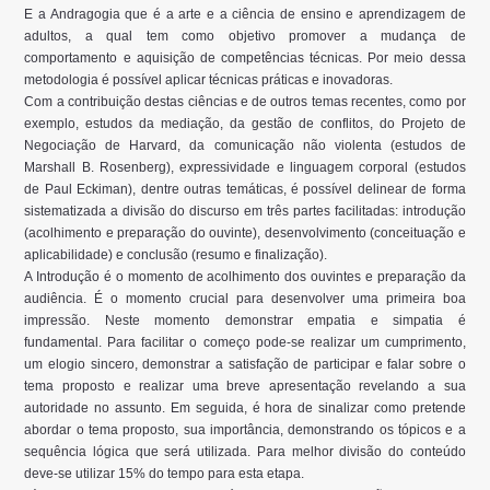
E a Andragogia que é a arte e a ciência de ensino e aprendizagem de
adultos, a qual tem como objetivo promover a mudança de
comportamento e aquisição de competências técnicas. Por meio dessa
metodologia é possível aplicar técnicas práticas e inovadoras.
Com a contribuição destas ciências e de outros temas recentes, como por
exemplo, estudos da mediação, da gestão de conflitos, do Projeto de
Negociação de Harvard, da comunicação não violenta (estudos de
Marshall B. Rosenberg), expressividade e linguagem corporal (estudos
de Paul Eckiman), dentre outras temáticas, é possível delinear de forma
sistematizada a divisão do discurso em três partes facilitadas: introdução
(acolhimento e preparação do ouvinte), desenvolvimento (conceituação e
aplicabilidade) e conclusão (resumo e finalização).
A Introdução é o momento de acolhimento dos ouvintes e preparação da
audiência. É o momento crucial para desenvolver uma primeira boa
impressão. Neste momento demonstrar empatia e simpatia é
fundamental. Para facilitar o começo pode-se realizar um cumprimento,
um elogio sincero, demonstrar a satisfação de participar e falar sobre o
tema proposto e realizar uma breve apresentação revelando a sua
autoridade no assunto. Em seguida, é hora de sinalizar como pretende
abordar o tema proposto, sua importância, demonstrando os tópicos e a
sequência lógica que será utilizada. Para melhor divisão do conteúdo
deve-se utilizar 15% do tempo para esta etapa.