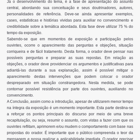
Já o desenvolvimento do tema, é a fase de apresentação do assunto
central, abordando sua conceituação e seus doutrinadores, autores,
personalidades de referência. Deve-se ainda apresentar exemplos,
cases, estatísticas e histórias vividas para auxiliar no convencimento e
credibilidade sobre a temática abordada. Esta fase deve utilizar 75 % do
tempo da exposição.
Sabendo-se que em momentos de exposição e participação pelos
ouvintes, ocorre o aparecimento das perguntas e objeções, situação
corriqueira e de fácil tratamento. Desta forma, o orador deve pensar nas
possíveis perguntas e preparar as suas repostas. Em relação as
objeções, o orador deve providenciar os argumentos e justificativas para
adiantá-las durante a sua explanação, assim é possível mitigar o
aparecimento destas intervenções que podem colocar o orador
despreparado em situação constrangedora. Nesta medida, se pode
contornar possível resistência por parte dos ouvintes, auxiliando no
convencimento.
A Conclusão, assim como a introdução, apesar de utilizarem menor tempo
na íntegra da exposição é um momento importante. Esta parte destina-se
a reforçar os pontos principais do discurso por meio de uma breve
recapitulação, ou seja, resumir o assunto, com vistas a fazer com que os
ouvintes reflitam, aprimorem e/ou mudem o comportamento com base nas
propostas do orador. É importante que o público compreenda o teor da
mensagem e possa realizar a aplicabilidade imediata. O orador precisar