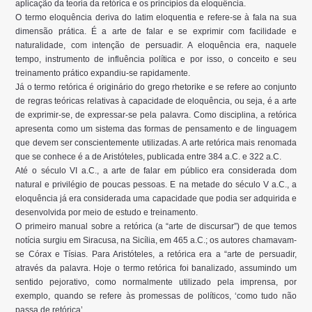
aplicação da teoria da retórica e os princípios da eloquência.
O termo eloquência deriva do latim eloquentia e refere-se à fala na sua
dimensão prática. É a arte de falar e se exprimir com facilidade e
naturalidade, com intenção de persuadir. A eloquência era, naquele
tempo, instrumento de influência política e por isso, o conceito e seu
treinamento prático expandiu-se rapidamente.
Já o termo retórica é originário do grego rhetorike e se refere ao conjunto
de regras teóricas relativas à capacidade de eloquência, ou seja, é a arte
de exprimir-se, de expressar-se pela palavra. Como disciplina, a retórica
apresenta como um sistema das formas de pensamento e de linguagem
que devem ser conscientemente utilizadas. A arte retórica mais renomada
que se conhece é a de Aristóteles, publicada entre 384 a.C. e 322 a.C.
Até o século VI a.C., a arte de falar em público era considerada dom
natural e privilégio de poucas pessoas. E na metade do século V a.C., a
eloquência já era considerada uma capacidade que podia ser adquirida e
desenvolvida por meio de estudo e treinamento.
O primeiro manual sobre a retórica (a “arte de discursar”) de que temos
notícia surgiu em Siracusa, na Sicília, em 465 a.C.; os autores chamavam-
se Córax e Tísias. Para Aristóteles, a retórica era a “arte de persuadir,
através da palavra. Hoje o termo retórica foi banalizado, assumindo um
sentido pejorativo, como normalmente utilizado pela imprensa, por
exemplo, quando se refere às promessas de políticos, ‘como tudo não
passa de retórica’.