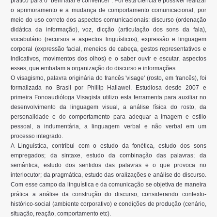
prático para o “bem falar e convencer”. Por esta ciência é possível realizar
o aprimoramento e a mudança de comportamento comunicacional, por
meio do uso correto dos aspectos comunicacionais: discurso (ordenação
didática da informação), voz, dicção (articulação dos sons da fala),
vocabulário (recursos e aspectos linguísticos), expressão e linguagem
corporal (expressão facial, meneios de cabeça, gestos representativos e
indicativos, movimentos dos olhos) e o saber ouvir e escutar, aspectos
esses, que embalam a organização do discurso e informações.
O visagismo, palavra originária do francês 'visage' (rosto, em francês), foi
formalizada no Brasil por Phillip Hallawel. Estudiosa desde 2007 e
primeira Fonoaudióloga Visagista utilizo esta ferramenta para auxiliar no
desenvolvimento da linguagem visual, a análise física do rosto, da
personalidade e do comportamento para adequar a imagem e estilo
pessoal, a indumentária, a linguagem verbal e não verbal em um
processo integrado.
A Linguística, contribui com o estudo da fonética, estudo dos sons
empregados; da sintaxe, estudo da combinação das palavras; da
semântica, estudo dos sentidos das palavras e o que provoca no
interlocutor; da pragmática, estudo das oralizações e análise do discurso.
Com esse campo da linguística e da comunicação se objetiva de maneira
prática a análise da construção do discurso, considerando contexto-
histórico-social (ambiente corporativo) e condições de produção (cenário,
situação, reação, comportamento etc).