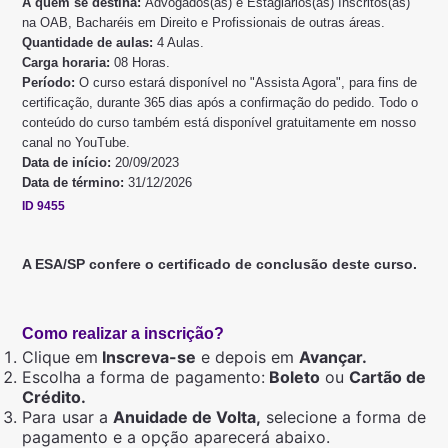
A quem se destina:
Advogados(as) e Estagiários(as) Inscritos(as)
na OAB, Bacharéis em Direito e Profissionais de outras áreas.
Quantidade de aulas:
4 Aulas.
Carga horaria:
08 Horas.
Período:
O curso estará disponível no "Assista Agora", para fins de
certificação, durante 365 dias após a confirmação do pedido. Todo o
conteúdo do curso também está disponível gratuitamente em nosso
canal no YouTube.
Data de início:
20/09/2023
Data de término:
31/12/2026
ID 9455
A ESA/SP confere o certificado de conclusão deste curso.
Como realizar a inscrição?
Clique em
Inscreva-se
e depois em
Avançar.
Escolha a forma de pagamento:
Boleto
ou
Cartão de
Crédito.
Para usar a
Anuidade de Volta,
selecione a forma de
pagamento e a opção aparecerá abaixo.