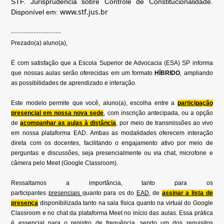
STF. Jurisprudência sobre Controle de Constitucionalidade.
www.stf.jus.br
Disponível em:
--------------------
Prezado(a) aluno(a),
É com satisfação que a Escola Superior de Advocacia (ESA) SP informa
que nossas aulas serão oferecidas em um formato
HÍBRIDO
, ampliando
as possibilidades de aprendizado e interação.
Este modelo permite que você, aluno(a), escolha entre a
participação
presencial em nossa nova sede
, com inscrição antecipada, ou a opção
de
acompanhar as aulas à distância
, por meio de transmissões ao vivo
em nossa plataforma EAD. Ambas as modalidades oferecem interação
direta com os docentes, facilitando o engajamento ativo por meio de
perguntas e discussões, seja presencialmente ou via chat, microfone e
câmera pelo Meet (Google Classroom).
Ressaltamos a importância, tanto para os
participantes
presenciais
quanto para os do
EAD
, de
assinar a lista de
presença
disponibilizada tanto na sala física quanto na virtual do Google
Classroom e no chat da plataforma Meet no início das aulas. Essa prática
é essencial para o registro de frequência, sendo um dos requisitos