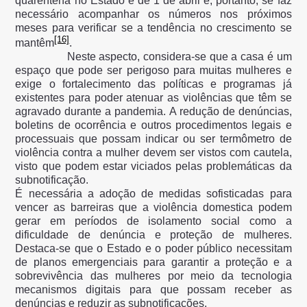
quarentena no Estado é de 1 de abril e, portanto, se faz
necessário acompanhar os números nos próximos
meses para verificar se a tendência no crescimento se
[16]
mantêm
.
Neste aspecto, considera-se que a casa é um
espaço que pode ser perigoso para muitas mulheres e
exige o fortalecimento das políticas e programas já
existentes para poder atenuar as violências que têm se
agravado durante a pandemia. A redução de denúncias,
boletins de ocorrência e outros procedimentos legais e
processuais que possam indicar ou ser termômetro de
violência contra a mulher devem ser vistos com cautela,
visto que podem estar viciados pelas problemáticas da
subnotificação.
É necessária a adoção de medidas sofisticadas para
vencer as barreiras que a violência domestica podem
gerar em períodos de isolamento social como a
dificuldade de denúncia e proteção de mulheres.
Destaca-se que o Estado e o poder público necessitam
de planos emergenciais para garantir a proteção e a
sobrevivência das mulheres por meio da tecnologia
mecanismos digitais para que possam receber as
denúncias e reduzir as subnotificações.