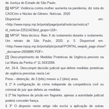
de Justiça do Estado de São Paulo.
[5]
MPSP. Violência contra mulher aumenta na pandemia, diz nota do
CAOCrim e Núcleo de Gênero. Notícias. 2020
Disponível em:
<http://www.mpsp.mp.br/portal/page/portal/noticias/noticia?
id_noticia=22511423&id_grupo=118>.
[6]
MPSP. Nota técnica: Raio X do isolamento durante o isolamento.
Um retrato de São Paulo, 2020, p. 5. Disponível em:
<http://www.mpsp.mp.br/portal/pls/portal/!PORTAL.wwpob_page.show?
_docname=2659985.PDF>.
[7]
Descumprimento de Medidas Protetivas de Urgência previsto na
Lei Maria da Penha nº 11.343/2006.
Art. 24-A. Descumprir decisão judicial que defere medidas protetivas
de urgência previstas nesta Lei:
Pena – detenção, de 3 (três) meses a 2 (dois) anos.
§ 1º A configuração do crime independe da competência civil ou
criminal do juiz que deferiu as medidas.
§ 2º Na hipótese de prisão em flagrante, apenas a autoridade judicial
poderá conceder fiança.
§ 3º O disposto neste artigo não exclui a aplicação de outras