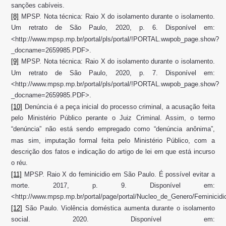
sanções cabíveis.
[8]
MPSP. Nota técnica: Raio X do isolamento durante o isolamento.
Um retrato de São Paulo, 2020, p. 6. Disponível em:
<http://www.mpsp.mp.br/portal/pls/portal/!PORTAL.wwpob_page.show?
_docname=2659985.PDF>.
[9]
MPSP. Nota técnica: Raio X do isolamento durante o isolamento.
Um retrato de São Paulo, 2020, p. 7. Disponível em:
<http://www.mpsp.mp.br/portal/pls/portal/!PORTAL.wwpob_page.show?
_docname=2659985.PDF>.
[10]
Denúncia é a peça inicial do processo criminal, a acusação feita
pelo Ministério Público perante o Juiz Criminal. Assim, o termo
“denúncia” não está sendo empregado como “denúncia anônima”,
mas sim, imputação formal feita pelo Ministério Público, com a
descrição dos fatos e indicação do artigo de lei em que está incurso
o réu.
[11]
MPSP. Raio X do feminicidio em São Paulo. É possível evitar a
morte. 2017, p. 9. Disponível em:
<http://www.mpsp.mp.br/portal/page/portal/Nucleo_de_Genero/Feminicid
[12]
São Paulo. Violência doméstica aumenta durante o isolamento
social. 2020. Disponível em: