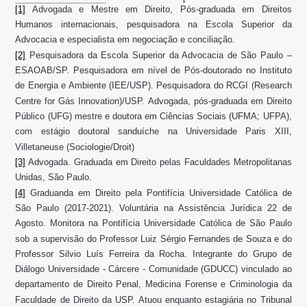
[1]
Advogada e Mestre em Direito, Pós-graduada em Direitos
Humanos internacionais, pesquisadora na Escola Superior da
Advocacia e especialista em negociação e conciliação.
[2]
Pesquisadora da Escola Superior da Advocacia de São Paulo –
ESAOAB/SP. Pesquisadora em nível de Pós-doutorado no Instituto
de Energia e Ambiente (IEE/USP). Pesquisadora do RCGI (Research
Centre for Gás Innovation)/USP. Advogada, pós-graduada em Direito
Público (UFG) mestre e doutora em Ciências Sociais (UFMA; UFPA),
com estágio doutoral sanduíche na Universidade Paris XIII,
Villetaneuse (Sociologie/Droit)
[3]
Advogada. Graduada em Direito pelas Faculdades Metropolitanas
Unidas, São Paulo.
[4]
Graduanda em Direito pela Pontifícia Universidade Católica de
São Paulo (2017-2021). Voluntária na Assistência Jurídica 22 de
Agosto. Monitora na Pontifícia Universidade Católica de São Paulo
sob a supervisão do Professor Luiz Sérgio Fernandes de Souza e do
Professor Silvio Luís Ferreira da Rocha. Integrante do Grupo de
Diálogo Universidade - Cárcere - Comunidade (GDUCC) vinculado ao
departamento de Direito Penal, Medicina Forense e Criminologia da
Faculdade de Direito da USP. Atuou enquanto estagiária no Tribunal