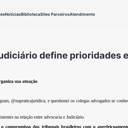
ões
Notícias
Biblioteca
Sites Parceiros
Atendimento
diciário define prioridades 
rganiza sua atuação
gram, @napraticajuridica, e questionei os colegas advogados se conhe
stentes na relação entre advocacia e Judiciário.
o compromisso dos tribunais brasileiros com o aperfeiçoamento