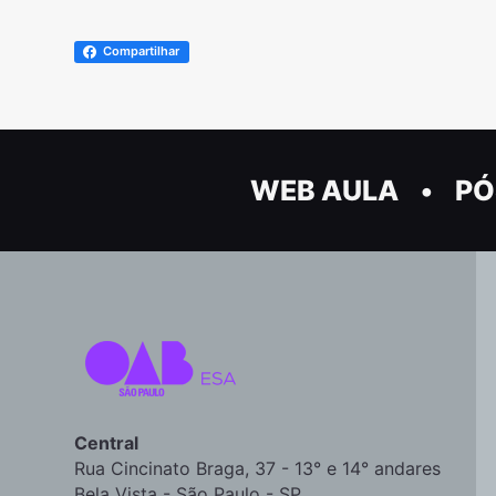
Compartilhar
WEB AULA
PÓ
Central
Rua Cincinato Braga, 37 - 13° e 14° andares
Bela Vista - São Paulo - SP