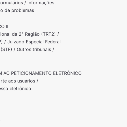
ormulários / Informações
ção de problemas
O II
gional da 2ª Região (TRT2) /
) / Juizado Especial Federal
(STF) / Outros tribunais /
M AO PETICIONAMENTO ELETRÔNICO
orte aos usuários /
esso eletrônico
w