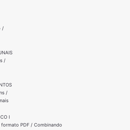
 /
UNAIS
s /
ENTOS
ns /
nais
CO I
m formato PDF / Combinando