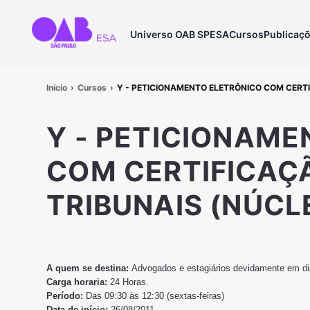
Universo OAB SP
ESA
Cursos
Publicaç
Início
Cursos
Y - PETICIONAMENTO ELETRÔNICO COM CERTI
Y - PETICIONAME
COM CERTIFICAÇÃ
TRIBUNAIS (NÚCL
A quem se destina:
Advogados e estagiários devidamente em 
Carga horaria:
24 Horas.
Período:
Das 09:30 às 12:30 (sextas-feiras)
Data de início:
26/08/2011